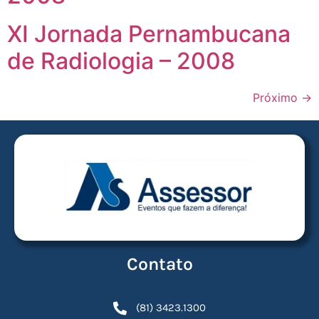
XI Jornada Pernambucana
de Radiologia – 2008
Próximo
→
Contato
(81) 3423.1300