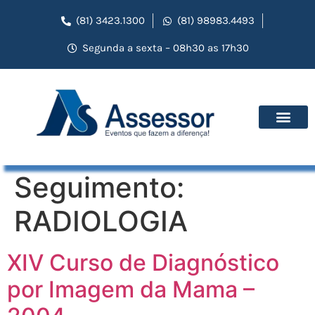
(81) 3423.1300
(81) 98983.4493
Segunda a sexta – 08h30 as 17h30
Seguimento:
RADIOLOGIA
XIV Curso de Diagnóstico
por Imagem da Mama –