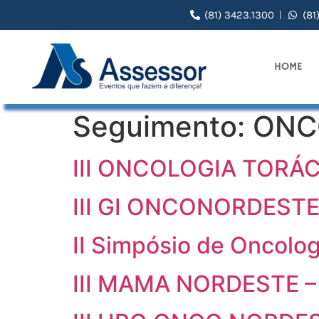
(81) 3423.1300
(81
HOME
Seguimento:
ONC
III ONCOLOGIA TORÁ
III GI ONCONORDESTE
II Simpósio de Oncolo
III MAMA NORDESTE –