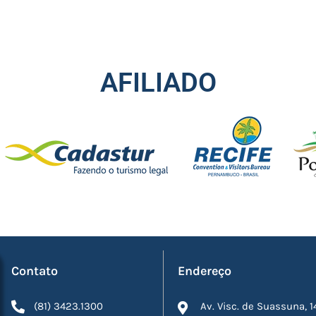
AFILIADO
Contato
Endereço
(81) 3423.1300
Av. Visc. de Suassuna, 1