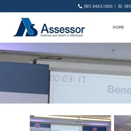
(81) 3423.1300
(81
HOME