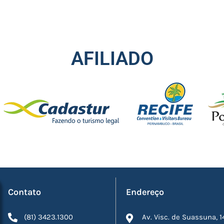
AFILIADO
Contato
Endereço
(81) 3423.1300
Av. Visc. de Suassuna, 1