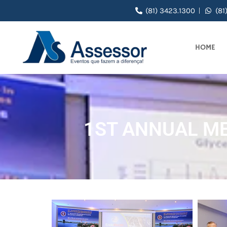
(81) 3423.1300
(81
HOME
1ST ANNUAL ME