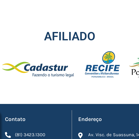
AFILIADO
Contato
Endereço
(81) 3423.1300
Av. Visc. de Suassuna, 1