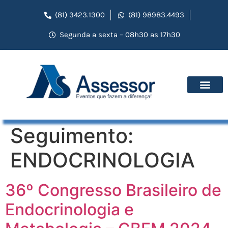
(81) 3423.1300
(81) 98983.4493
Segunda a sexta – 08h30 as 17h30
Seguimento:
ENDOCRINOLOGIA
36º Congresso Brasileiro de
Endocrinologia e