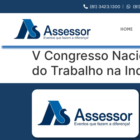
(81) 3423.1300
(81
HOME
V Congresso Naci
do Trabalho na In