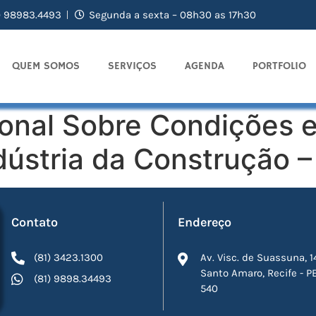
) 98983.4493
Segunda a sexta – 08h30 as 17h30
QUEM SOMOS
SERVIÇOS
AGENDA
PORTFOLIO
onal Sobre Condições 
dústria da Construção 
Contato
Endereço
(81) 3423.1300
Av. Visc. de Suassuna, 1
Santo Amaro, Recife - P
(81) 9898.34493
540