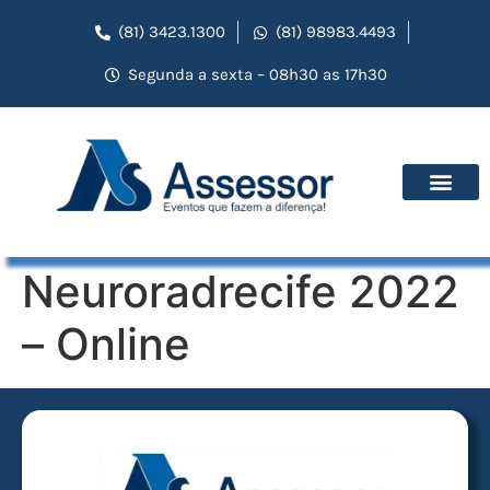
(81) 3423.1300
(81) 98983.4493
Segunda a sexta – 08h30 as 17h30
Neuroradrecife 2022
– Online