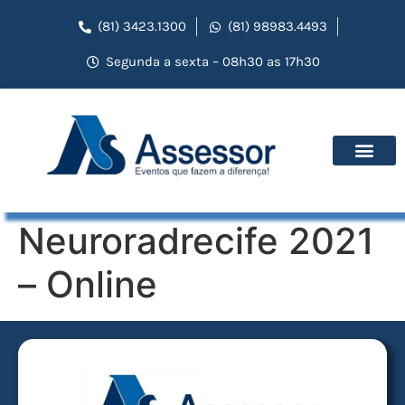
(81) 3423.1300
(81) 98983.4493
Segunda a sexta – 08h30 as 17h30
Neuroradrecife 2021
– Online