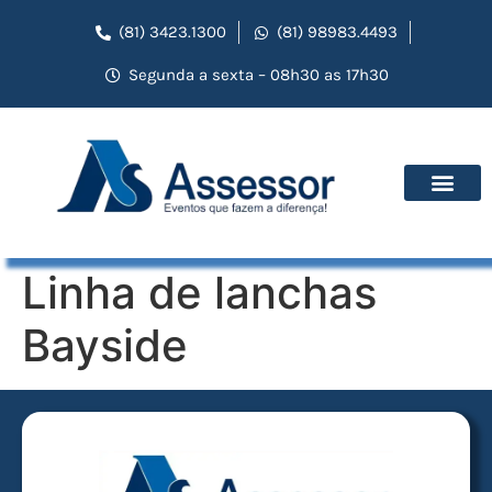
(81) 3423.1300
(81) 98983.4493
Segunda a sexta – 08h30 as 17h30
Linha de lanchas
Bayside