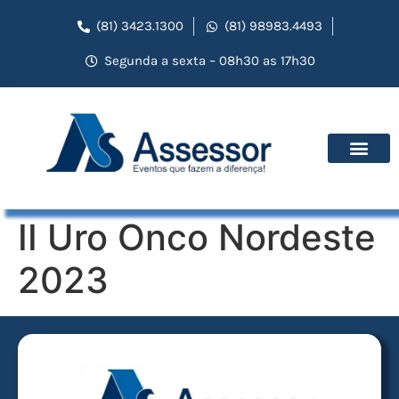
(81) 3423.1300
(81) 98983.4493
Segunda a sexta – 08h30 as 17h30
II Uro Onco Nordeste
2023