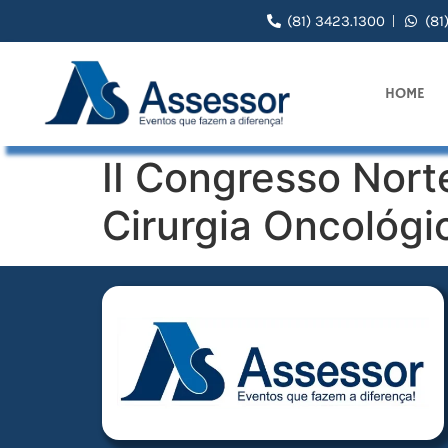
(81) 3423.1300
(81
HOME
II Congresso Nort
Cirurgia Oncológi