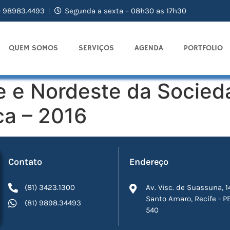
) 98983.4493
Segunda a sexta – 08h30 as 17h30
QUEM SOMOS
SERVIÇOS
AGENDA
PORTFOLIO
e e Nordeste da Socieda
ca – 2016
Contato
Endereço
(81) 3423.1300
Av. Visc. de Suassuna, 1
Santo Amaro, Recife - P
(81) 9898.34493
540