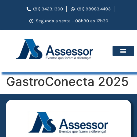
(81) 3423.1300
(81) 98983.4493
Segunda a sexta – 08h30 as 17h30
GastroConecta 2025