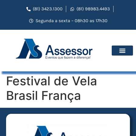
(81) 3423.1300
(81) 98983.4493
Segunda a sexta – 08h30 as 17h30
Festival de Vela
Brasil França