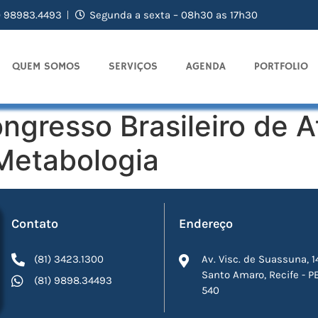
) 98983.4493
Segunda a sexta – 08h30 as 17h30
QUEM SOMOS
SERVIÇOS
AGENDA
PORTFOLIO
gresso Brasileiro de A
 Metabologia
Contato
Endereço
(81) 3423.1300
Av. Visc. de Suassuna, 1
Santo Amaro, Recife - P
(81) 9898.34493
540